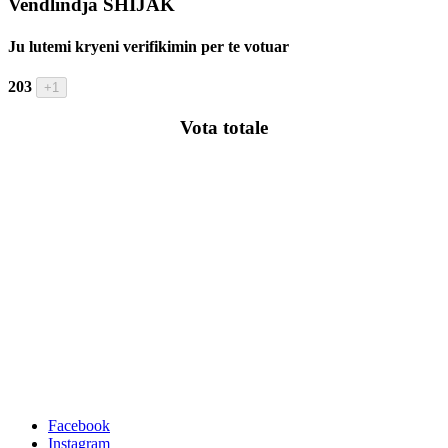
Vendlindja SHIJAK
Ju lutemi kryeni verifikimin per te votuar
203
Vota totale
VOTIMI ESHTE I VLEFSHEM VETEM
DUKE VOTUAR NE KETE FAQE.
TE GJITHA VOTIMET NE MENYRA TE
TJERA (E-MAIL, ETJ) NUK JANE TE
VLEFSHME!
Facebook
Instagram