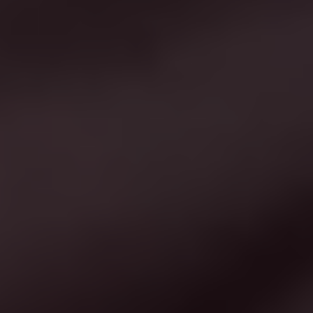
VENDI
PJESËMARRËSE