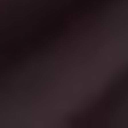
INFO@MISSSHQIPERIA.COM
RRUGA NAIM FRASHËRI
NR 36
TIRANE
INSTAGRAM
FACEBOOK
YOUTUBE
© COPYRIGHT 1998 - 2026 DELIART
ASSOCIATION
TË
GJITHA TË DREJTAT E REZERVUARA