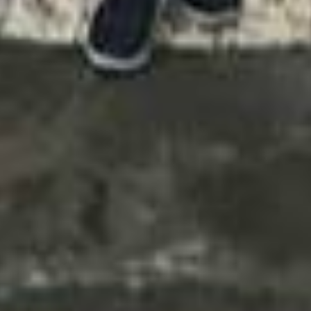
VENDI
PJESËMARRËSE