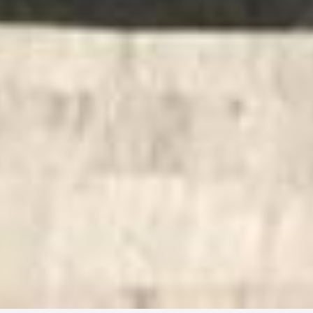
INFO@MISSSHQIPERIA.COM
RRUGA NAIM FRASHËRI
NR 36
TIRANE
INSTAGRAM
FACEBOOK
YOUTUBE
© COPYRIGHT 1998 - 2026 DELIART
ASSOCIATION
TË
GJITHA TË DREJTAT E REZERVUARA